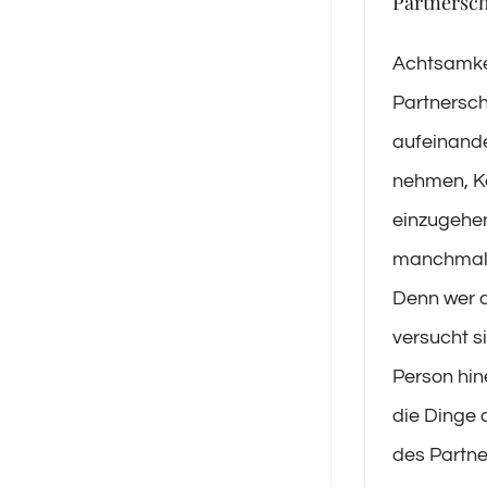
Partnersch
Achtsamkei
Partnersch
aufeinande
nehmen, 
einzugehen
manchmal 
Denn wer 
versucht s
Person hin
die Dinge 
des Partner