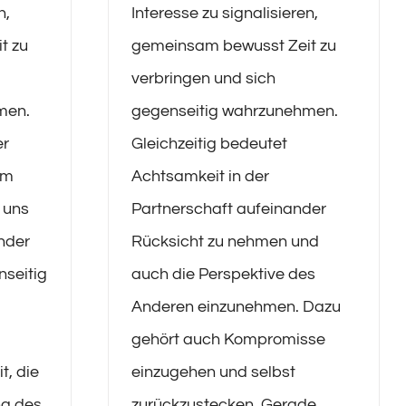
n,
Interesse zu signalisieren,
t zu
gemeinsam bewusst Zeit zu
verbringen und sich
men.
gegenseitig wahrzunehmen.
er
Gleichzeitig bedeutet
im
Achtsamkeit in der
s uns
Partnerschaft aufeinander
ander
Rücksicht zu nehmen und
nseitig
auch die Perspektive des
Anderen einzunehmen. Dazu
gehört auch Kompromisse
t, die
einzugehen und selbst
g des
zurückzustecken. Gerade,