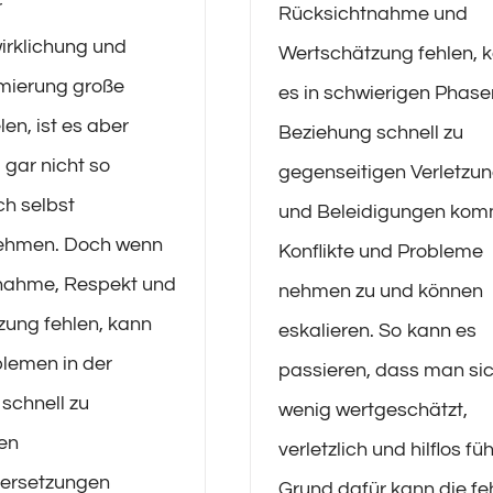
r
Rücksichtnahme und
irklichung und
Wertschätzung fehlen, 
mierung große
es in schwierigen Phase
len, ist es aber
Beziehung schnell zu
gar nicht so
gegenseitigen Verletzu
ch selbst
und Beleidigungen kom
ehmen. Doch wenn
Konflikte und Probleme
nahme, Respekt und
nehmen zu und können
ung fehlen, kann
eskalieren. So kann es
blemen in der
passieren, dass man si
schnell zu
wenig wertgeschätzt,
en
verletzlich und hilflos füh
ersetzungen
Grund dafür kann die f