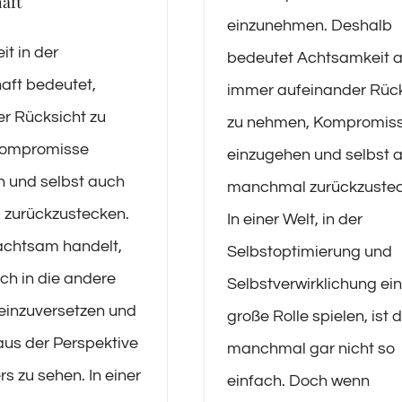
aft
einzunehmen. Deshalb
t in der
bedeutet Achtsamkeit 
aft bedeutet,
immer aufeinander Rück
r Rücksicht zu
zu nehmen, Kompromis
Kompromisse
einzugehen und selbst 
 und selbst auch
manchmal zurückzustec
zurückzustecken.
In einer Welt, in der
achtsam handelt,
Selbstoptimierung und
ich in die andere
Selbstverwirklichung ei
einzuversetzen und
große Rolle spielen, ist 
aus der Perspektive
manchmal gar nicht so
s zu sehen. In einer
einfach. Doch wenn