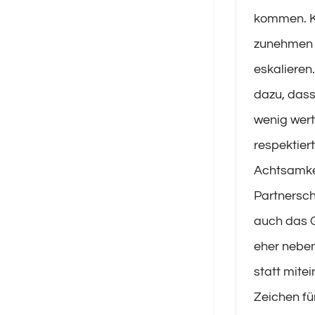
kommen. K
zunehmen 
eskalieren.
dazu, dass
wenig wer
respektiert
Achtsamkei
Partnersch
auch das 
eher neben
statt mitei
Zeichen fü