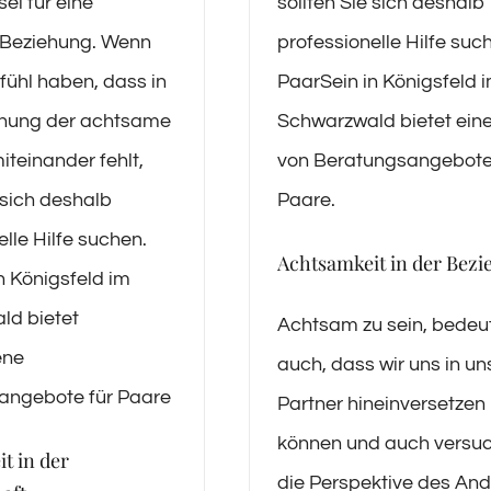
el für eine
sollten Sie sich deshalb
 Beziehung. Wenn
professionelle Hilfe suc
fühl haben, dass in
PaarSein in Königsfeld 
ehung der achtsame
Schwarzwald bietet ein
teinander fehlt,
von Beratungsangebote
e sich deshalb
Paare.
lle Hilfe suchen.
Achtsamkeit in der Bez
n Königsfeld im
ld bietet
Achtsam zu sein, bedeu
ene
auch, dass wir uns in u
angebote für Paare
Partner hineinversetzen
können und auch versu
t in der
die Perspektive des An