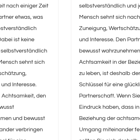
t nach einiger Zeit
selbstverständlich und 
artner etwas, was
Mensch sehnt sich nach
bstverständlich
Zuneigung, Wertschätz
abei ist keine
und Interesse. Den Part
selbstverständlich
bewusst wahrzunehmen
Mensch sehnt sich
Achtsamkeit in der Bez
schätzung,
zu leben, ist deshalb de
und Interesse.
Schlüssel für eine glück
 Achtsamkeit, den
Partnerschaft. Wenn Si
ewusst
Eindruck haben, dass in 
men und bewusst
Beziehung der achtsam
nander verbringen
Umgang miteinander feh