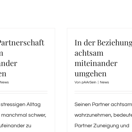
Partnerschaft
In der Beziehun
m
achtsam
ander
miteinander
en
umgehen
News
Von
pAArSein
|
News
stressigen Alltag
Seinen Partner achtsa
ns manchmal schwer,
wahrzunehmen, bedeut
ufeinander zu
Partner Zuneigung und