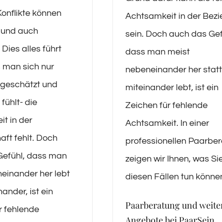
onflikte können
Achtsamkeit in der Bez
und auch
sein. Doch auch das Gef
 Dies alles führt
dass man meist
 man sich nur
nebeneinander her statt
tgeschätzt und
miteinander lebt, ist ein
 fühlt- die
Zeichen für fehlende
t in der
Achtsamkeit. In einer
aft fehlt. Doch
professionellen Paarbe
Gefühl, dass man
zeigen wir Ihnen, was Sie
einander her lebt
diesen Fällen tun könne
nander, ist ein
Paarberatung und weite
r fehlende
Angebote bei PaarSein