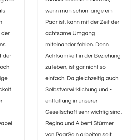
als
wenn man schon lange ein
h
Paar ist, kann mit der Zeit der
 der
achtsame Umgang
uns
miteinander fehlen. Denn
t der
Achtsamkeit in der Beziehung
Doch
zu leben, ist gar nicht so
nige
einfach. Da gleichzeitig auch
ckelt
Selbstverwirklichung und -
r
entfaltung in unserer
Gesellschaft sehr wichtig sind.
Dabei
Regina und Alberti Stürmer
von PaarSein arbeiten seit