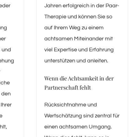
jeder
Jahren erfolgreich in der Paar-
Therapie und können Sie so
ung
auf Ihrem Weg zu einem
ner
achtsamen Miteinander mit
 und
viel Expertise und Erfahrung
iehung
unterstützen und anleiten.
r
Wenn die Achtsamkeit in der
liche
Partnerschaft fehlt
e den
Rücksichtnahme und
Ihrer
Wertschätzung sind zentral für
e
einen achtsamen Umgang.
lt,