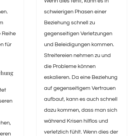
Wenn dies fehlt, kann es in
schwierigen Phasen einer
hen.
Beziehung schnell zu
im
gegenseitigen Verletzungen
e Reihe
und Beleidigungen kommen.
n für
Streitereien nehmen zu und
die Probleme können
iehung
eskalieren. Da eine Beziehung
auf gegenseitigem Vertrauen
tet
aufbaut, kann es auch schnell
nseren
dazu kommen, dass man sich
während Krisen hilflos und
chen,
verletzlich fühlt. Wenn dies der
deren