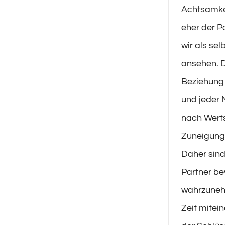
Achtsamkei
eher der P
wir als sel
ansehen. D
Beziehung 
und jeder 
nach Wert
Zuneigung 
Daher sind
Partner b
wahrzuneh
Zeit mitei