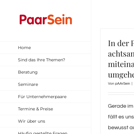
Zum
Inhalt
springen
In der 
Home
achtsa
Sind das Ihre Themen?
mitein
umgeh
Beratung
Seminare
Von
pAArSein
|
Für Unternehmerpaare
Gerade im 
Termine & Preise
fällt es u
Wir über uns
bewusst a
Häufig gestellte Fragen