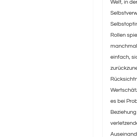
Welt, in de
Selbstverw
Selbstopti
Rollen spie
manchmal 
einfach, si
zurückzun
Rücksicht
Wertschätz
es bei Pro
Beziehung 
verletzend
Auseinand