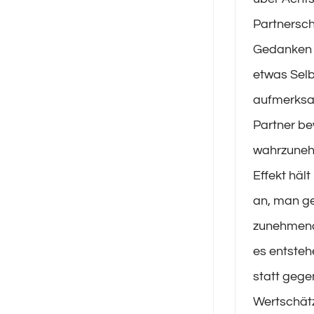
Partnersch
Gedanken 
etwas Selb
aufmerksa
Partner b
wahrzuneh
Effekt häl
an, man g
zunehmend
es entsteh
statt gege
Wertschät