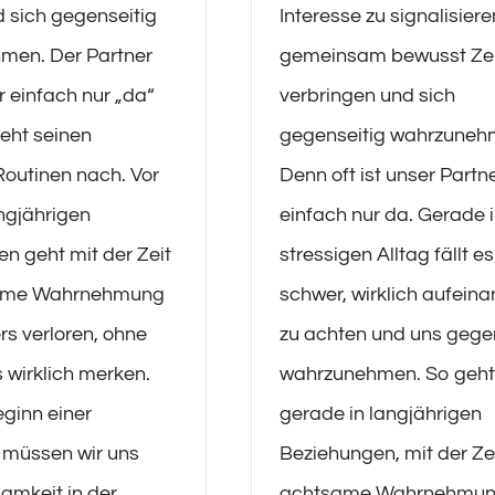
 sich gegenseitig
Interesse zu signalisiere
men. Der Partner
gemeinsam bewusst Zei
r einfach nur „da“
verbringen und sich
eht seinen
gegenseitig wahrzuneh
Routinen nach. Vor
Denn oft ist unser Partn
angjährigen
einfach nur da. Gerade 
n geht mit der Zeit
stressigen Alltag fällt e
same Wahrnehmung
schwer, wirklich aufein
rs verloren, ohne
zu achten und uns gege
s wirklich merken.
wahrzunehmen. So geht
ginn einer
gerade in langjährigen
 müssen wir uns
Beziehungen, mit der Zei
amkeit in der
achtsame Wahrnehmun