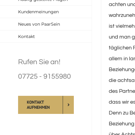
achten und
Kundenmeinungen
wahrzuneh
Neues von PaarSein
ist vielmeh
Kontakt
und man g
täglichen 
allem in l
Rufen Sie an!
Beziehunge
07725 - 9155980
die acht
des Partne
dass wir e
KONTAKT
AUFNEHMEN
Denn zu Be
Beziehung
über Achts