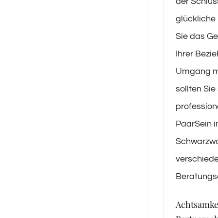
der Schlüss
glückliche
Sie das Ge
Ihrer Bezi
Umgang mi
sollten Si
professione
PaarSein i
Schwarzwa
verschied
Beratungs
Achtsamkei