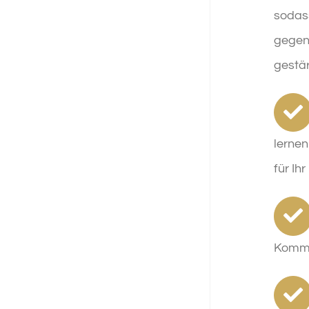
sodas
gegens
gestär
lernen
für Ih
Kommun