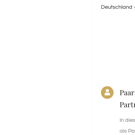
Deutschland –
Paar
Part
In die
als Pa