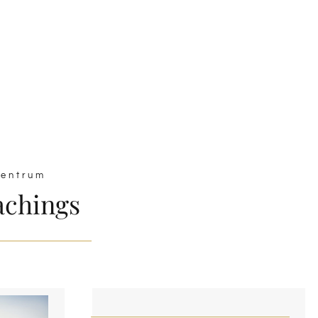
entrum
achings