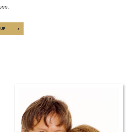
see.
AUF
e