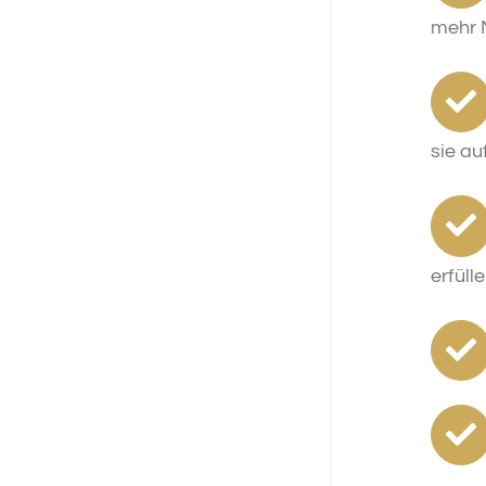
mehr N
sie au
erfüll