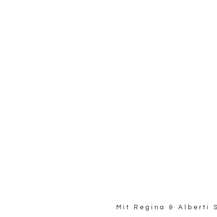
eg zur Harmonie kommt wi
 wachsen für eine lebendige und harmon
Mit Regina & Alberti 