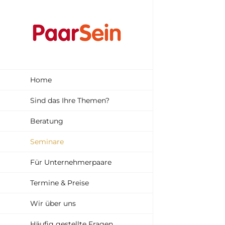
Zum
Inhalt
springen
Der W
Home
Gemeinsam
Sind das Ihre Themen?
Beratung
Seminare
Für Unternehmerpaare
Termine & Preise
Wir über uns
Häufig gestellte Fragen