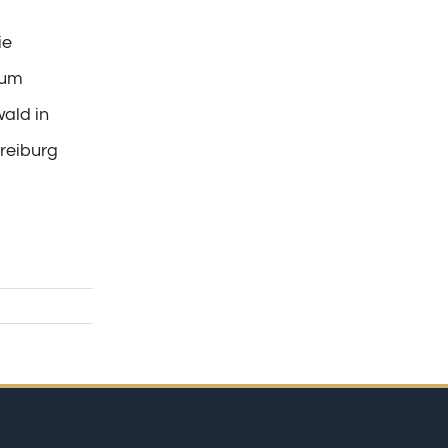
ie
rum
ald in
reiburg