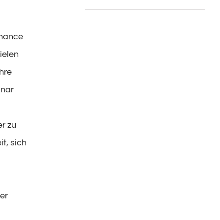
Chance
ielen
hre
inar
er zu
t, sich
er