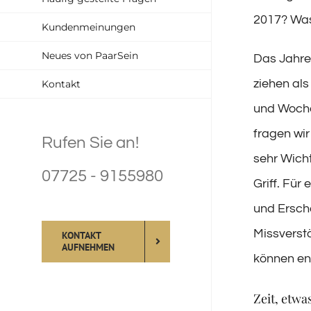
2017? Was
Kundenmeinungen
Neues von PaarSein
Das Jahre
ziehen als
Kontakt
und Woche
fragen wir
Rufen Sie an!
sehr Wicht
07725 - 9155980
Griff. Für
und Ersch
Missverstä
KONTAKT
AUFNEHMEN
können en
Zeit, etwa