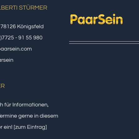
LBERTI STÜRMER
 78126 Königsfeld
0)7725 - 91 55 980
paarsein.com
rsein
ER
h für Informationen,
ermine gerne in diesem
r ein!
[zum Eintrag]