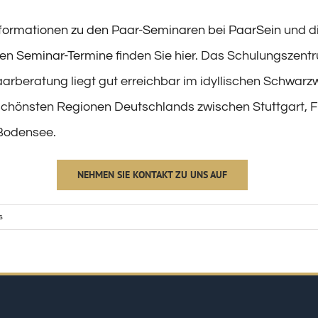
nformationen zu den Paar-Seminaren bei PaarSein
und d
en
Seminar-Termine
finden Sie hier. Das Schulungszent
arberatung liegt gut erreichbar im idyllischen Schwarzw
 schönsten Regionen Deutschlands zwischen Stuttgart, F
Bodensee.
NEHMEN SIE KONTAKT ZU UNS AUF
s