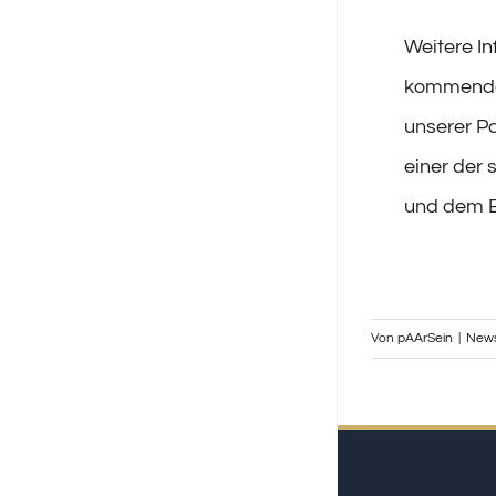
Weitere
I
kommend
unserer Pa
einer der
und dem 
Von
pAArSein
|
New