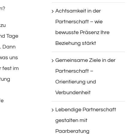
n?
Achtsamkeit in der
Partnerschaft – wie
 zu
bewusste Präsenz Ihre
und Tage
Beziehung stärkt
. Dann
twas uns
Gemeinsame Ziele in der
 fest im
Partnerschaft –
stung
Orientierung und
Verbundenheit
fe
Lebendige Partnerschaft
gestalten mit
Paarberatung