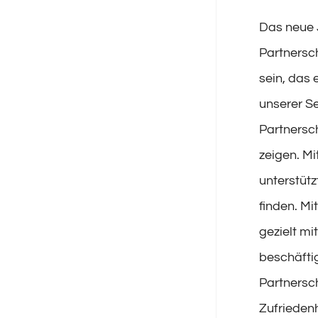
Das neue J
Partnersc
sein, das 
unserer Se
Partnersc
zeigen. M
unterstütz
finden. Mi
gezielt mi
beschäftig
Partnersch
Zufrieden