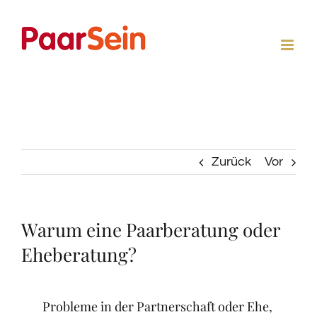
Zum
Inhalt
springen
Zurück
Vor
Warum eine Paarberatung oder
Eheberatung?
Probleme in der Partnerschaft oder Ehe,