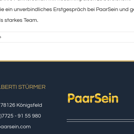
ie ein unverbindliches Erstgespräch bei PaarSein und g
ls starkes Team.
s
LBERTI STÜRMER
 78126 Königsfeld
0)7725 - 91 55 980
paarsein.com