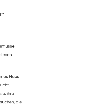
ur
.
inflüsse
 diesen
sames Haus
ucht,
ie, ihre
suchen, die