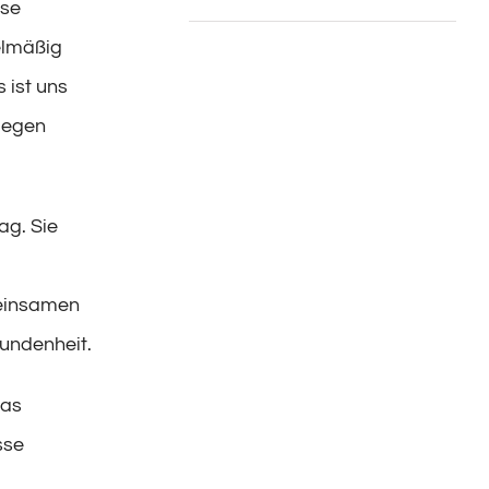
sse
elmäßig
 ist uns
iegen
ag. Sie
meinsamen
bundenheit.
das
sse