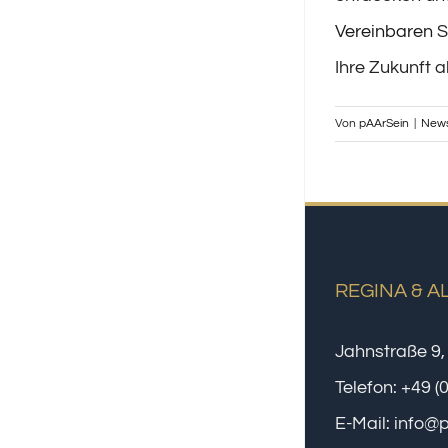
Vereinbaren
S
Ihre Zukunft a
Von
pAArSein
|
New
REGINA & A
Jahnstraße 9,
Telefon:
+49 (
E-Mail:
info@