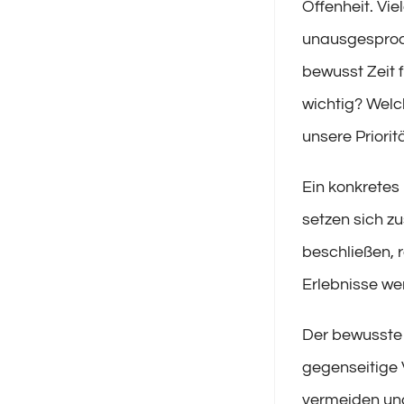
Offenheit. Vi
unausgesproch
bewusst Zeit 
wichtig? Wel
unsere Priori
Ein konkretes
setzen sich z
beschließen, 
Erlebnisse we
Der bewusste 
gegenseitige 
vermeiden und