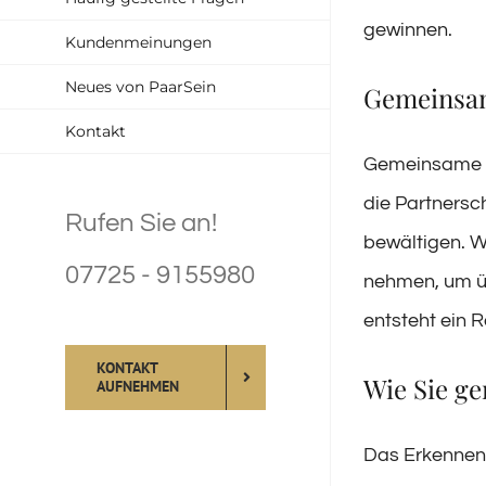
gewinnen.
Kundenmeinungen
Neues von PaarSein
Gemeinsam
Kontakt
Gemeinsame Zi
die Partnersc
Rufen Sie an!
bewältigen. We
07725 - 9155980
nehmen, um üb
entsteht ein 
KONTAKT
Wie Sie g
AUFNEHMEN
Das Erkennen