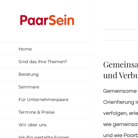
Zum
Inhalt
springen
Home
Sind das Ihre Themen?
Gemeinsam
und Verb
Beratung
Seminare
Gemeinsame Zi
Für Unternehmerpaare
Orientierung 
Termine & Preise
verfolgen, er
wie gemeinsam
Wir über uns
und wie Paarb
Häufig gestellte Fragen