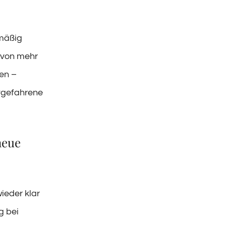
lmäßig
r von mehr
len –
tgefahrene
neue
ieder klar
g bei