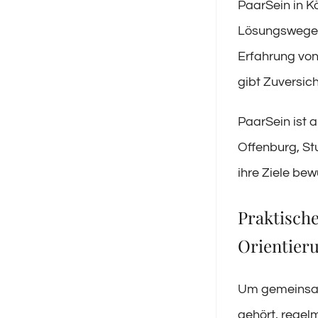
PaarSein in K
Lösungswege z
Erfahrung von
gibt Zuversic
PaarSein ist 
Offenburg, St
ihre Ziele bew
Praktische
Orientier
Um gemeinsame
gehört, regel