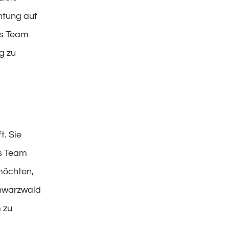
htung auf
ls Team
g zu
t. Sie
ls Team
möchten,
chwarzwald
 zu