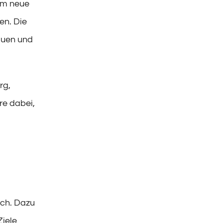
eam neue
en. Die
auen und
rg,
re dabei,
ich. Dazu
Ziele