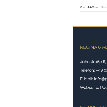
Von
pAArSein
|
New
REGINA & A
Jahnstraße 9,
Telefon:
+49 (
E-Mail:
info@
Webseite:
Paa