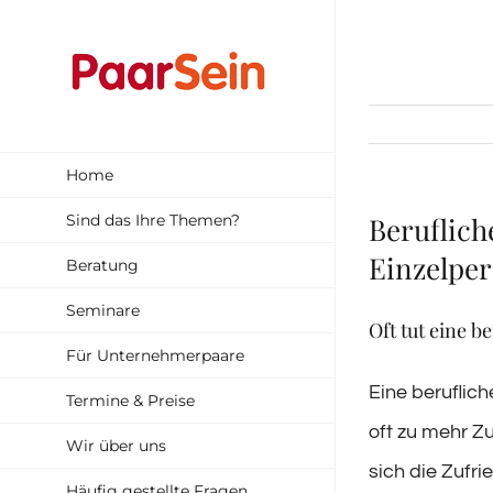
Zum
Inhalt
springen
Home
Sind das Ihre Themen?
Beruflich
Einzelpe
Beratung
Seminare
Oft tut eine 
Für Unternehmerpaare
Eine beruflich
Termine & Preise
oft zu mehr Z
Wir über uns
sich die Zufri
Häufig gestellte Fragen