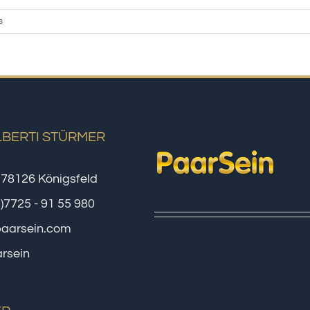
s
LBERTI STÜRMER
 78126 Königsfeld
0)7725 - 91 55 980
paarsein.com
rsein