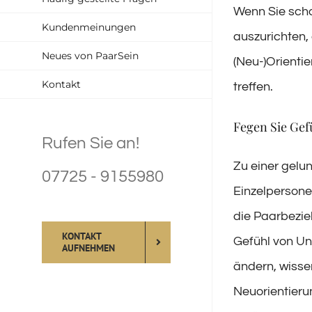
Wenn Sie scho
Kundenmeinungen
auszurichten,
Neues von PaarSein
(Neu-)Orienti
Kontakt
treffen.
Fegen Sie Gef
Rufen Sie an!
Zu einer gelu
07725 - 9155980
Einzelpersonen
die Paarbezie
KONTAKT
Gefühl von Un
AUFNEHMEN
ändern, wissen
Neuorientierun