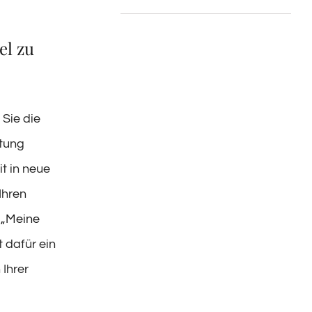
el zu
 Sie die
itung
t in neue
Ihren
n
„Meine
t dafür ein
Ihrer