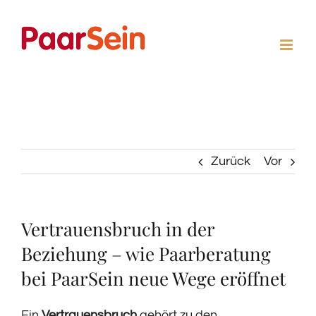
Zum
Inhalt
springen
Zurück
Vor
Vertrauensbruch in der
Beziehung – wie Paarberatung
bei PaarSein neue Wege eröffnet
Ein
Vertrauensbruch
gehört zu den