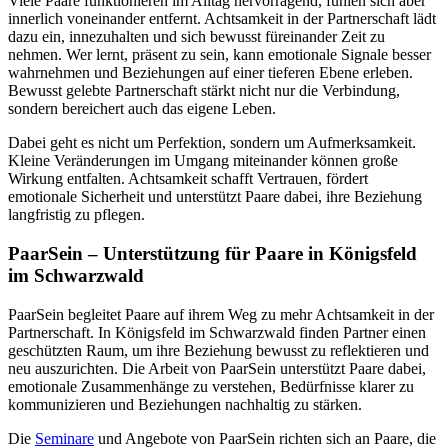
Viele Paare funktionieren im Alltag hervorragend, fühlen sich aber
innerlich voneinander entfernt. Achtsamkeit in der Partnerschaft lädt
dazu ein, innezuhalten und sich bewusst füreinander Zeit zu
nehmen. Wer lernt, präsent zu sein, kann emotionale Signale besser
wahrnehmen und Beziehungen auf einer tieferen Ebene erleben.
Bewusst gelebte Partnerschaft stärkt nicht nur die Verbindung,
sondern bereichert auch das eigene Leben.
Dabei geht es nicht um Perfektion, sondern um Aufmerksamkeit.
Kleine Veränderungen im Umgang miteinander können große
Wirkung entfalten. Achtsamkeit schafft Vertrauen, fördert
emotionale Sicherheit und unterstützt Paare dabei, ihre Beziehung
langfristig zu pflegen.
PaarSein – Unterstützung für Paare in Königsfeld
im Schwarzwald
PaarSein begleitet Paare auf ihrem Weg zu mehr Achtsamkeit in der
Partnerschaft. In Königsfeld im Schwarzwald finden Partner einen
geschützten Raum, um ihre Beziehung bewusst zu reflektieren und
neu auszurichten. Die Arbeit von PaarSein unterstützt Paare dabei,
emotionale Zusammenhänge zu verstehen, Bedürfnisse klarer zu
kommunizieren und Beziehungen nachhaltig zu stärken.
Die
Seminare
und Angebote von PaarSein richten sich an Paare, die