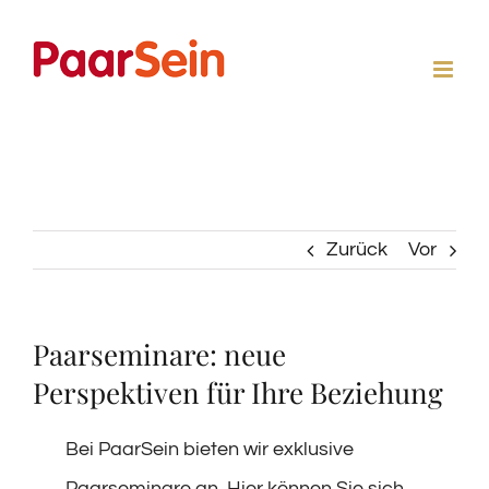
Zum
Inhalt
springen
Zurück
Vor
Paarseminare: neue
Perspektiven für Ihre Beziehung
Bei PaarSein bieten wir exklusive
Paarseminare an. Hier können Sie sich