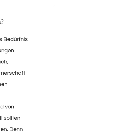
m?
as Bedürfnis
zungen
ich,
tnerschaft
men
nd von
 sollten
len. Denn