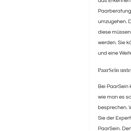
das Erkennen 
Paarberatung 
umzugehen. Da
diese müssen 
werden. Sie k
und eine Weit
PaarSein unter
Bei PaarSein 
wie man es sc
besprechen. W
Sie der Exper
PaarSein. Den