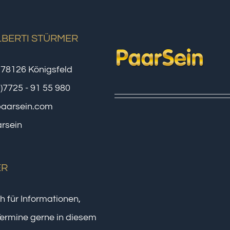
LBERTI STÜRMER
 78126 Königsfeld
0)7725 - 91 55 980
paarsein.com
rsein
ER
h für Informationen,
ermine gerne in diesem