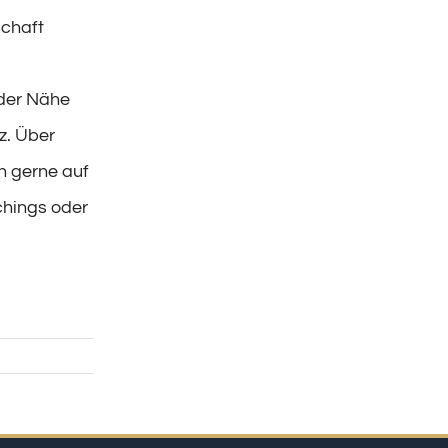
schaft
 der Nähe
z. Über
ch gerne auf
chings oder