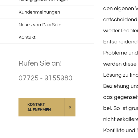
den eigenen Vo
Kundenmeinungen
entscheidend 
Neues von PaarSein
wieder Proble
Kontakt
Entscheidend 
Probleme und 
Rufen Sie an!
werden diese 
Lösung zu fin
07725 - 9155980
Beziehung un
das gegenseit
KONTAKT
bei. So ist gr
AUFNEHMEN
nicht eskalie
Konflikte und