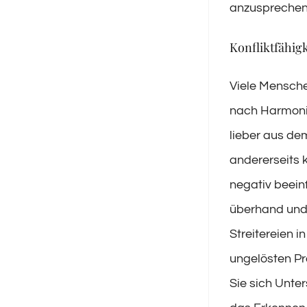
anzusprechen
Konfliktfähigk
Viele Menschen
nach Harmoni
lieber aus dem
andererseits 
negativ beein
überhand und 
Streitereien 
ungelösten Pr
Sie sich Unte