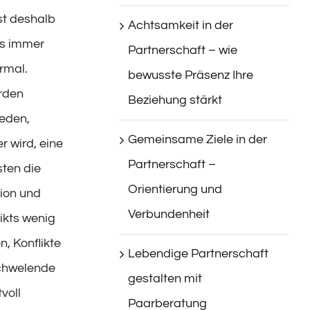
ist deshalb
Achtsamkeit in der
es immer
Partnerschaft – wie
rmal.
bewusste Präsenz Ihre
rden
Beziehung stärkt
eden,
Gemeinsame Ziele in der
r wird, eine
Partnerschaft –
sten die
Orientierung und
ion und
Verbundenheit
ikts wenig
n, Konflikte
Lebendige Partnerschaft
schwelende
gestalten mit
voll
Paarberatung