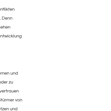
nflikten
n. Denn
esehen
entwicklung
ernen und
nder zu
vertrauen
Stürmer von
ätzen und