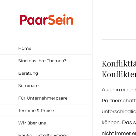
Zum
Inhalt
springen
Home
Sind das Ihre Themen?
Konfliktf
Konflikt
Beratung
Seminare
Auch in einer
Für Unternehmerpaare
Partnerschaft 
Termine & Preise
unterschiedli
können. Das s
Wir über uns
nicht immer e
Häufig gestellte Fragen