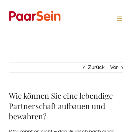
Zum
Inhalt
springen
Zurück
Vor
Wie können Sie eine lebendige
Partnerschaft aufbauen und
bewahren?
Wer kennt es nicht – den Wunsch nach einer