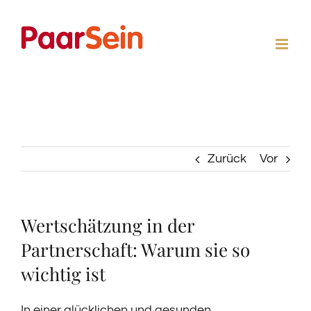
Zum
Inhalt
springen
Zurück
Vor
Wertschätzung in der
Partnerschaft: Warum sie so
wichtig ist
In einer glücklichen und gesunden