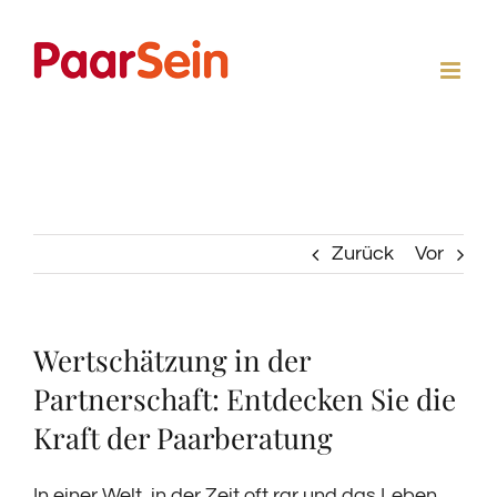
Zum
Inhalt
springen
Zurück
Vor
Wertschätzung in der
Partnerschaft: Entdecken Sie die
Kraft der Paarberatung
In einer Welt, in der Zeit oft rar und das Leben