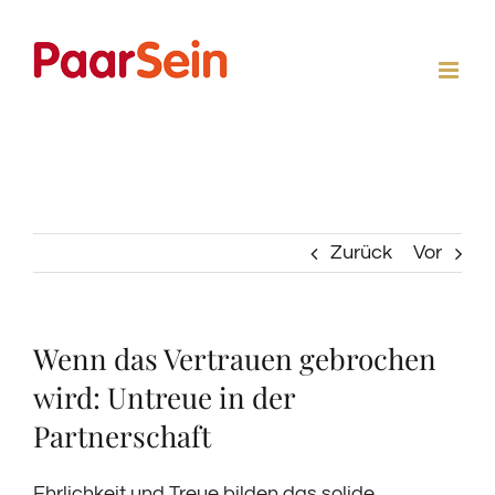
Zum
Inhalt
springen
Zurück
Vor
Wenn das Vertrauen gebrochen
wird: Untreue in der
Partnerschaft
Ehrlichkeit und Treue bilden das solide