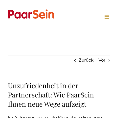
Zum
Inhalt
springen
Zurück
Vor
Unzufriedenheit in der
Partnerschaft: Wie PaarSein
Ihnen neue Wege aufzeigt
Im Alltag verlieren viele Menschen die innere