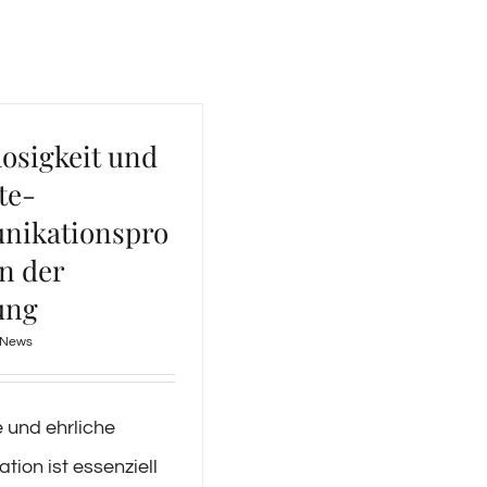
osigkeit und
te-
ikationspro
n der
ung
News
e und ehrliche
ion ist essenziell