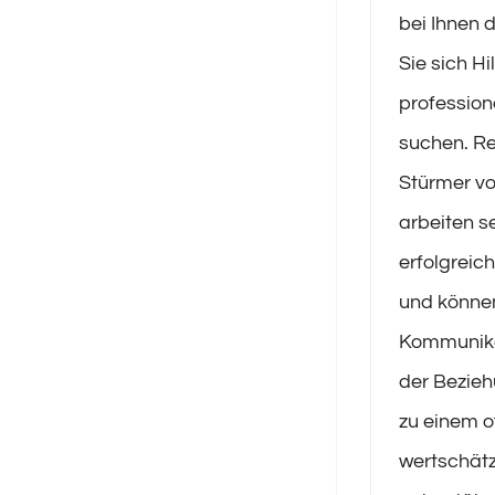
bei Ihnen de
Sie sich Hi
profession
suchen. Re
Stürmer v
arbeiten se
erfolgreic
und können
Kommunika
der Bezie
zu einem o
wertschät