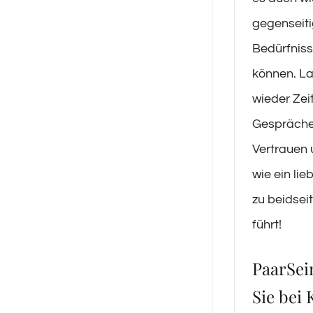
gegenseiti
Bedürfniss
können. La
wieder Zeit
Gespräche
Vertrauen 
wie ein lie
zu beidsei
führt!
PaarSei
Sie bei 