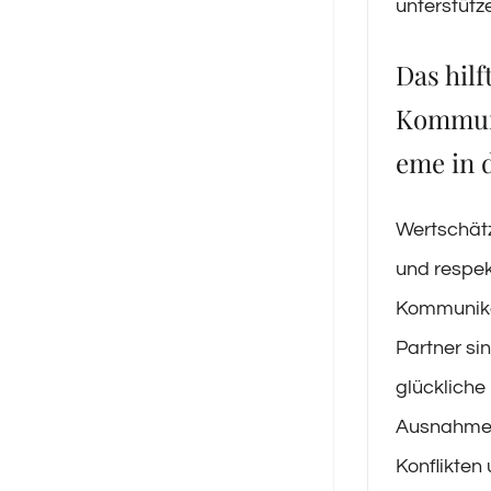
unterstütz
Das hilf
Kommun
eme in 
Wertschätz
und respek
Kommunika
Partner sin
glückliche
Ausnahmes
Konflikten 