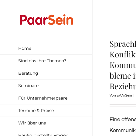
Zum
Inhalt
springen
Sprachl
Home
Konflik
Sind das Ihre Themen?
Kommun
bleme i
Beratung
Bezieh
Seminare
Von
pAArSein
|
Für Unternehmerpaare
Termine & Preise
Eine offen
Wir über uns
Kommunikat
Häufig gestellte Fragen