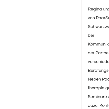
Regina und
von PaarSe
Schwarzwal
bei
Kommunika
der Partne
verschied
Beratungs
Neben Paa
therapie 
Seminare
dazu.
Kont