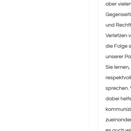
aber viele
Gegenseiti
und Recht
Verletzen 
die Folge 
unserer P
Sie lernen,
respektvol
sprechen. 
dabei helf
kommunizi
zueinander
es auch wi