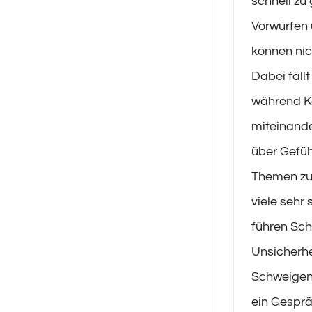
schnell zu
Vorwürfen 
können nic
Dabei fällt
während Ko
miteinande
über Gefüh
Themen zu 
viele sehr
führen Sc
Unsicherhe
Schweigen 
ein Gespr