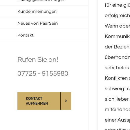
für eine gl
Kundenmeinungen
erfolgreic
Neues von PaarSein
Wenn abe
Kontakt
Kommunika
der Bezie
überhandn
Rufen Sie an!
sehr belas
07725 - 9155980
Konflikten
schweigt s
KONTAKT
sich lieber
AUFNEHMEN
miteinande
einer Aus