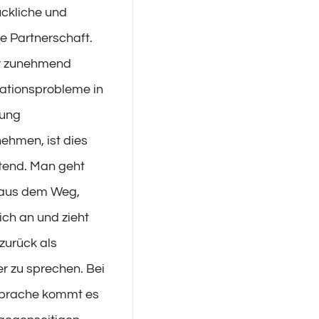
ückliche und
he Partnerschaft.
r zunehmend
tionsprobleme in
hung
ehmen, ist dies
tend. Man geht
 aus dem Weg,
ich an und zieht
 zurück als
r zu sprechen. Bei
sprache kommt es