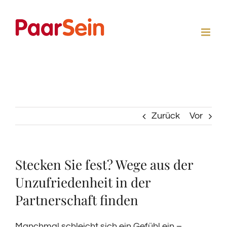
Zum
Inhalt
springen
Zurück
Vor
Stecken Sie fest? Wege aus der
Unzufriedenheit in der
Partnerschaft finden
Manchmal schleicht sich ein Gefühl ein –