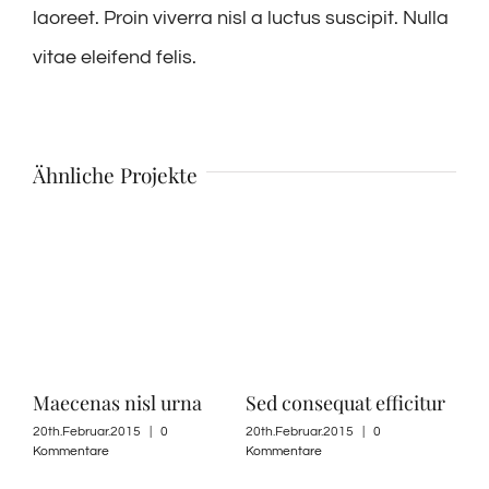
laoreet. Proin viverra nisl a luctus suscipit. Nulla
vitae eleifend felis.
Ähnliche Projekte
Maecenas nisl urna
Sed consequat efficitur
Pro
20th.Februar.2015
|
0
20th.Februar.2015
|
0
20th
Kommentare
Kommentare
Komm
e