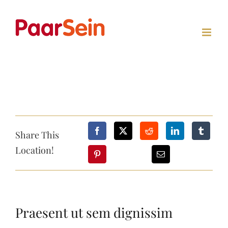
Zum
Inhalt
springen
Share This
Location!
Praesent ut sem dignissim