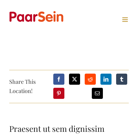
Zum
Inhalt
springen
Share This
Location!
Praesent ut sem dignissim