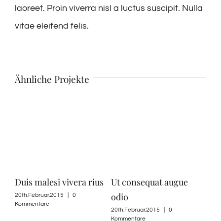
laoreet. Proin viverra nisl a luctus suscipit. Nulla
vitae eleifend felis.
Ähnliche Projekte
Duis malesi vivera rius
Ut consequat augue
Nul
odio
20th.Februar.2015
|
0
20th
Kommentare
Komm
e
20th.Februar.2015
|
0
Kommentare