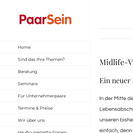
Zum
Inhalt
springen
Home
Sind das Ihre Themen?
Midlife-V
Beratung
Ein neuer
Seminare
Für Unternehmerpaare
In der Mitte d
Termine & Preise
Lebensabschni
unseren bisher
Wir über uns
einfach, denn 
Häufig gestellte Fragen