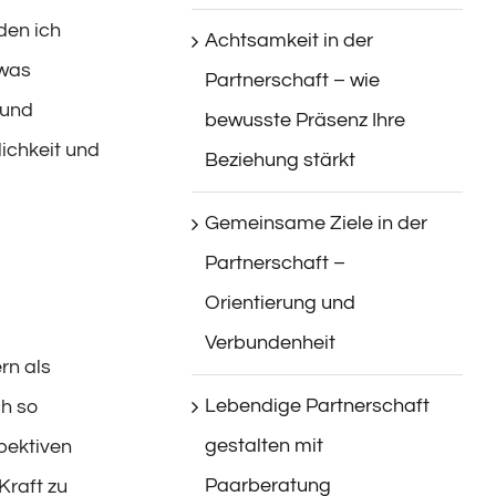
den ich
Achtsamkeit in der
twas
Partnerschaft – wie
 und
bewusste Präsenz Ihre
lichkeit und
Beziehung stärkt
Gemeinsame Ziele in der
Partnerschaft –
Orientierung und
Verbundenheit
rn als
Lebendige Partnerschaft
ch so
gestalten mit
pektiven
Paarberatung
Kraft zu