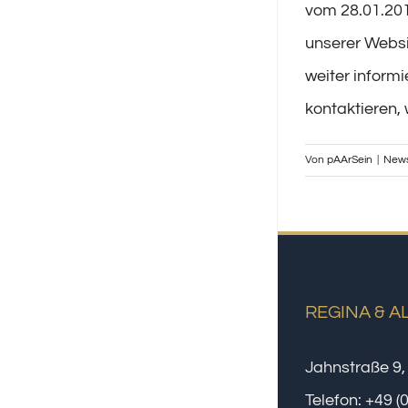
vom 28.01.201
unserer Webs
weiter inform
kontaktieren,
Von
pAArSein
|
New
REGINA & A
Jahnstraße 9,
Telefon:
+49 (