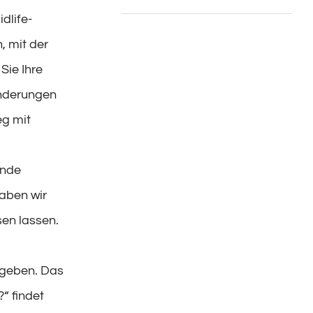
dlife-
, mit der
Sie Ihre
änderungen
eg mit
ende
haben wir
en lassen.
 geben. Das
?“
findet