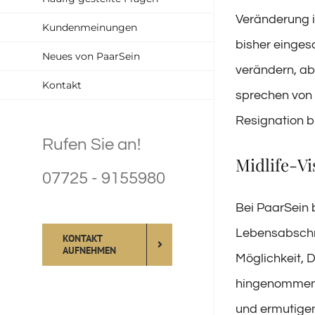
Veränderung i
Kundenmeinungen
bisher einges
Neues von PaarSein
verändern, ab
Kontakt
sprechen von e
Resignation b
Rufen Sie an!
Midlife-Vi
07725 - 9155980
Bei PaarSein 
Lebensabschni
KONTAKT
AUFNEHMEN
Möglichkeit, D
hingenommen 
und ermutigen