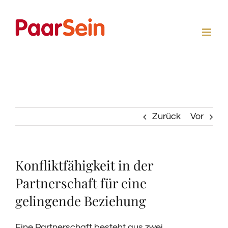
Zum
Inhalt
springen
Zurück
Vor
Konfliktfähigkeit in der
Partnerschaft für eine
gelingende Beziehung
Eine Partnerschaft besteht aus zwei