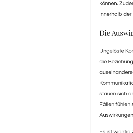
können. Zudem
innerhalb der
Die Auswir
Ungelöste Kon
die Beziehung
auseinanderse
Kommunikatio
stauen sich an
Fällen fühlen
Auswirkungen 
Es ist wichti