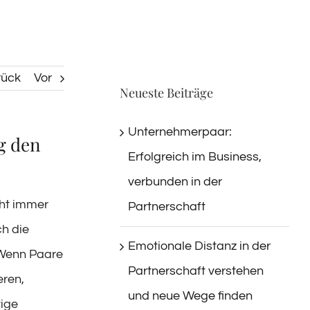
rück
Vor
Neueste Beiträge
Unternehmerpaar:
g den
Erfolgreich im Business,
verbunden in der
cht immer
Partnerschaft
ch die
Emotionale Distanz in der
 Wenn Paare
Partnerschaft verstehen
eren,
und neue Wege finden
tige