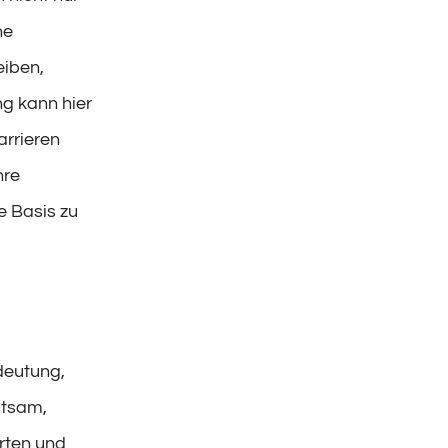
ne
eiben,
ng kann hier
rrieren
hre
e Basis zu
deutung,
atsam,
ärten und