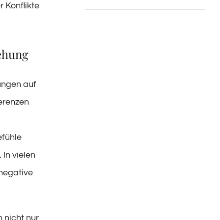
 Konflikte
iehung
ungen auf
ferenzen
fühle
 In vielen
 negative
 nicht nur