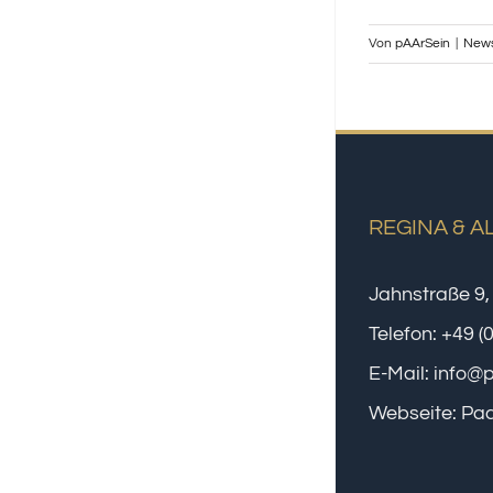
Von
pAArSein
|
New
REGINA & A
Jahnstraße 9,
Telefon:
+49 (
E-Mail:
info@
Webseite:
Paa