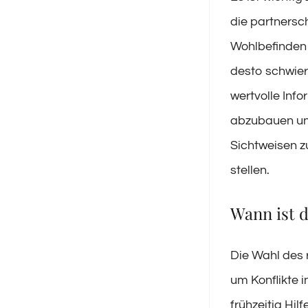
die partnersc
Wohlbefinden 
desto schwieri
wertvolle Inf
abzubauen und
Sichtweisen z
stellen.
Wann ist d
Die Wahl des 
um Konflikte i
frühzeitig Hil