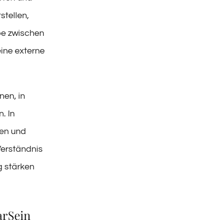
stellen,
be zwischen
eine externe
nen, in
. In
hen und
Verständnis
g stärken
arSein