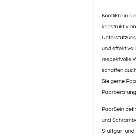
Konflikte in 
konstruktiv a
Unterstützung
und effektive 
respektvolle W
schaffen auch
Sie gerne Paa
Paarberatung
PaarSein befi
und Schramber
Stuttgart und