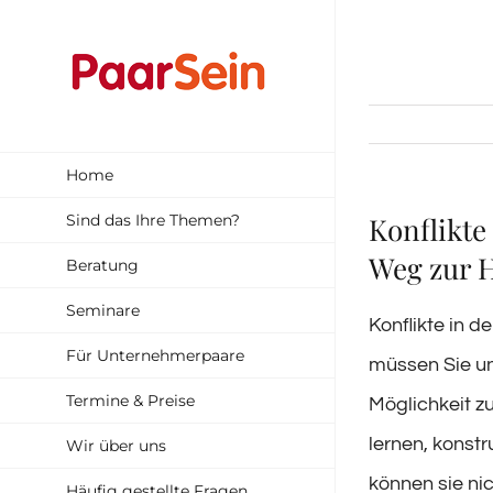
Zum
Inhalt
springen
Home
Sind das Ihre Themen?
Konflikte
Weg zur 
Beratung
Seminare
Konflikte in 
Für Unternehmerpaare
müssen Sie un
Termine & Preise
Möglichkeit z
lernen, konstr
Wir über uns
können sie ni
Häufig gestellte Fragen