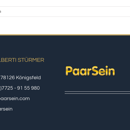
s
LBERTI STÜRMER
 78126 Königsfeld
0)7725 - 91 55 980
paarsein.com
rsein