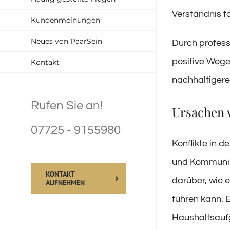
Verständnis f
Kundenmeinungen
Neues von PaarSein
Durch profess
positive Wege 
Kontakt
nachhaltigere
Rufen Sie an!
Ursachen v
07725 - 9155980
Konflikte in 
und Kommunika
KONTAKT
darüber, wie 
AUFNEHMEN
führen kann. 
Haushaltsaufg