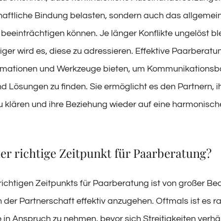
haftliche Bindung belasten, sondern auch das allgemei
beeinträchtigen können. Je länger Konflikte ungelöst bl
ger wird es, diese zu adressieren. Effektive Paarberatu
ormationen und Werkzeuge bieten, um Kommunikationsba
 Lösungen zu finden. Sie ermöglicht es den Partnern, i
u klären und ihre Beziehung wieder auf eine harmonisch
er richtige Zeitpunkt für Paarberatung?
richtigen Zeitpunkts für Paarberatung ist von großer Be
n der Partnerschaft effektiv anzugehen. Oftmals ist es r
fe in Anspruch zu nehmen, bevor sich Streitigkeiten verh