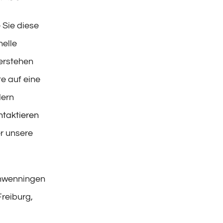
 Sie diese
elle
verstehen
te auf eine
dern
ntaktieren
r unsere
chwenningen
reiburg,