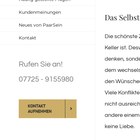
Kundenmeinungen
Das Selbs
Neues von PaarSein
Die schönste 
Kontakt
Keller ist. De
denken, sonde
Rufen Sie an!
dem wechselse
07725 - 9155980
den Wünschen
Viele Konflik
nicht ausreic
KONTAKT
AUFNEHMEN
andere einem 
keine Liebe.