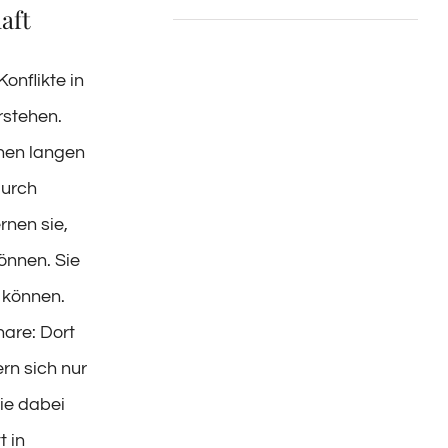
aft
onflikte in
rstehen.
inen langen
Durch
rnen sie,
önnen. Sie
n können.
are: Dort
rn sich nur
Sie dabei
 in