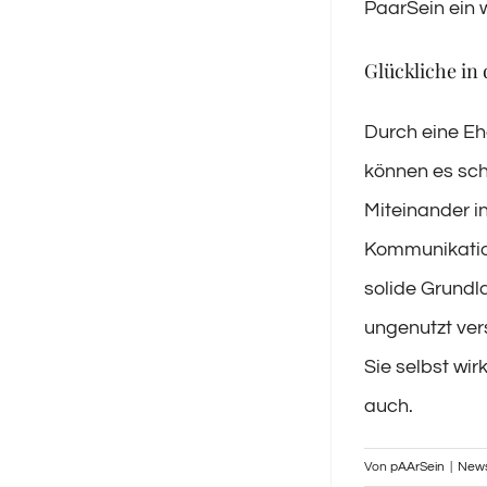
PaarSein ein w
Glückliche in
Durch eine E
können es sch
Miteinander i
Kommunikation
solide Grundl
ungenutzt ver
Sie selbst wir
auch.
Von
pAArSein
|
New