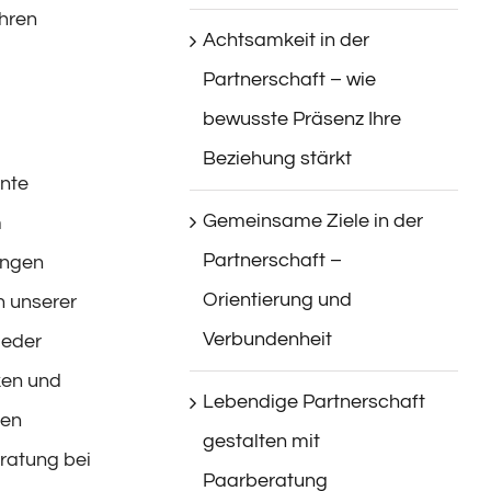
Ihren
Achtsamkeit in der
Partnerschaft – wie
bewusste Präsenz Ihre
Beziehung stärkt
ente
Gemeinsame Ziele in der
m
Partnerschaft –
ungen
Orientierung und
n unserer
Verbundenheit
jeder
ken und
Lebendige Partnerschaft
nen
gestalten mit
ratung bei
Paarberatung