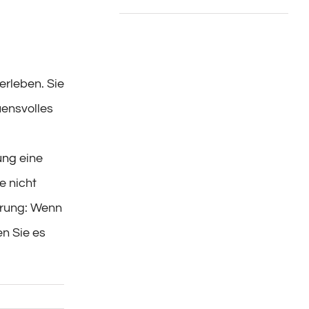
rleben. Sie
uensvolles
ung
eine
e nicht
hrung: Wenn
en Sie es