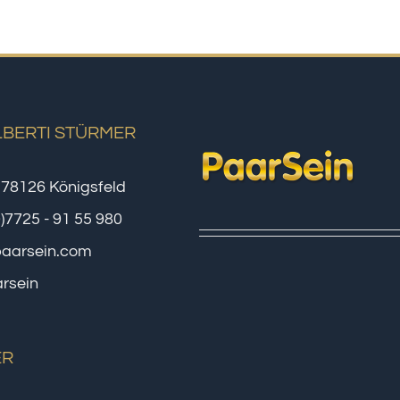
LBERTI STÜRMER
 78126 Königsfeld
0)7725 - 91 55 980
paarsein.com
rsein
ER