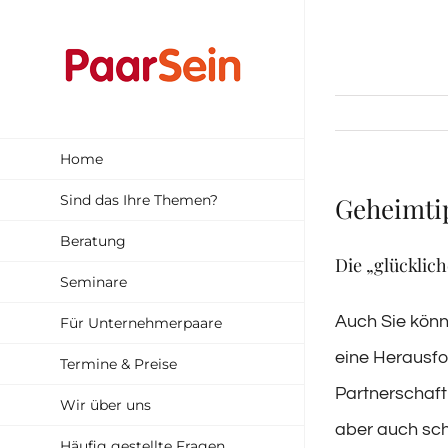
Zum
Inhalt
springen
Home
Sind das Ihre Themen?
Geheimtip
Beratung
Die „glücklich
Seminare
Auch Sie könne
Für Unternehmerpaare
eine Herausfo
Termine & Preise
Partnerschaf
Wir über uns
aber auch sche
Häufig gestellte Fragen