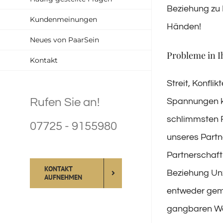
Beziehung zu I
Kundenmeinungen
Händen!
Neues von PaarSein
Probleme in I
Kontakt
Streit, Konfl
Rufen Sie an!
Spannungen kö
schlimmsten F
07725 - 9155980
unseres Partn
Partnerschaft 
KONTAKT
Beziehung Un
AUFNEHMEN
entweder geme
gangbaren Weg