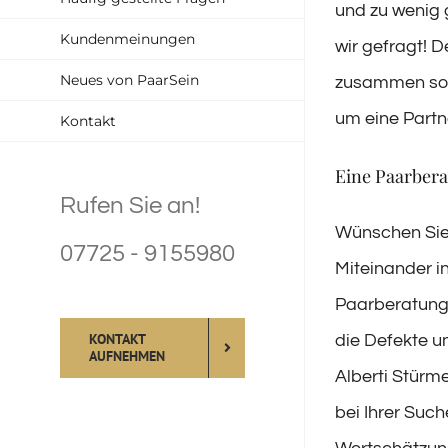
und zu wenig g
Kundenmeinungen
wir gefragt! 
Neues von PaarSein
zusammen so e
um eine Partn
Kontakt
Eine Paarbera
Rufen Sie an!
Wünschen Sie 
07725 - 9155980
Miteinander i
Paarberatung w
KONTAKT
die Defekte 
AUFNEHMEN
Alberti Stürm
bei Ihrer Suc