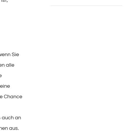
ist,
wenn Sie
n alle
e
 eine
die Chance
s auch an
nen aus.