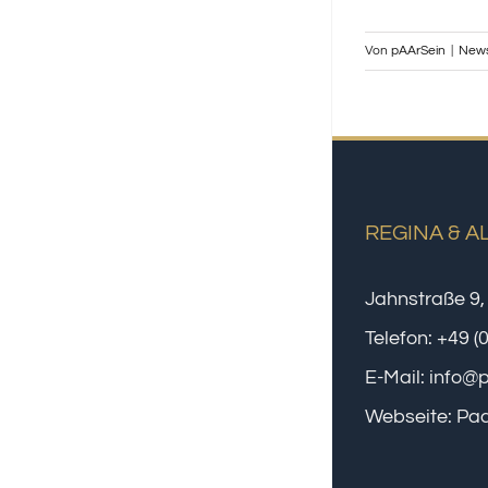
Von
pAArSein
|
New
REGINA & A
Jahnstraße 9,
Telefon:
+49 (
E-Mail:
info@
Webseite:
Paa