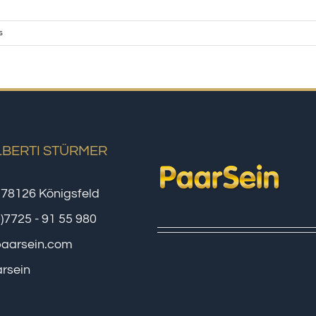
s
LBERTI STÜRMER
 78126 Königsfeld
0)7725 - 91 55 980
paarsein.com
rsein