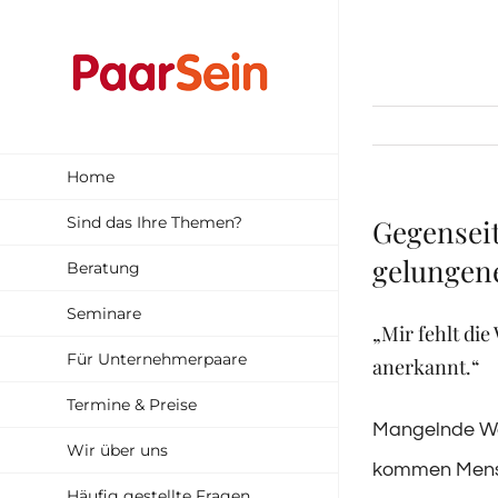
Zum
Inhalt
springen
Home
Sind das Ihre Themen?
Gegenseit
gelungene
Beratung
Seminare
„Mir fehlt die
Für Unternehmerpaare
anerkannt.“
Termine & Preise
Mangelnde We
Wir über uns
kommen Mensc
Häufig gestellte Fragen