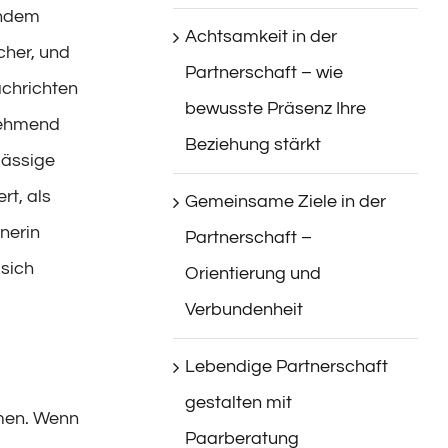
lndem
Achtsamkeit in der
cher, und
Partnerschaft – wie
achrichten
bewusste Präsenz Ihre
unehmend
Beziehung stärkt
mässige
rt, als
Gemeinsame Ziele in der
nerin
Partnerschaft –
 sich
Orientierung und
Verbundenheit
Lebendige Partnerschaft
gestalten mit
mmen. Wenn
Paarberatung