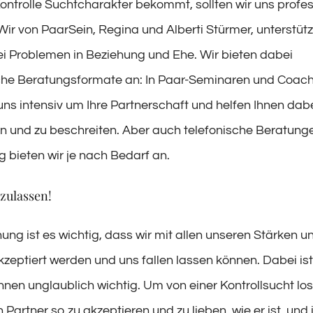
Kontrolle Suchtcharakter bekommt, sollten wir uns profes
 Wir von PaarSein, Regina und Alberti Stürmer, unterstüt
ei Problemen in Beziehung und Ehe. Wir bieten dabei
che Beratungsformate an: In Paar-Seminaren und Coac
ns intensiv um Ihre Partnerschaft und helfen Ihnen dab
n und zu beschreiten. Aber auch telefonische Beratung
g bieten wir je nach Bedarf an.
szulassen!
hung ist es wichtig, dass wir mit allen unseren Stärken u
eptiert werden und uns fallen lassen können. Dabei is
nen unglaublich wichtig. Um von einer Kontrollsucht l
n Partner so zu akzeptieren und zu lieben, wie er ist, und 