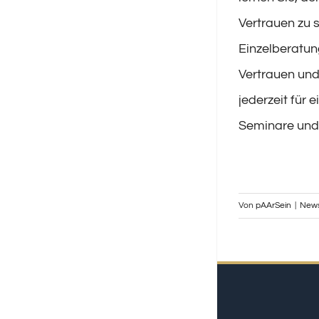
Vertrauen zu 
Einzelberatu
Vertrauen und
jederzeit für e
Seminare und 
Von
pAArSein
|
New