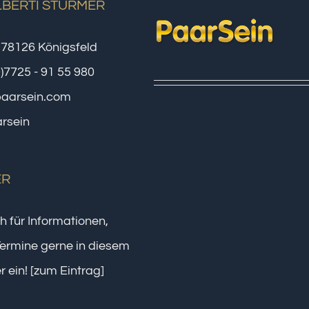
LBERTI STÜRMER
 78126 Königsfeld
0)7725 - 91 55 980
paarsein.com
rsein
ER
h für Informationen,
ermine gerne in diesem
r ein!
[zum Eintrag]