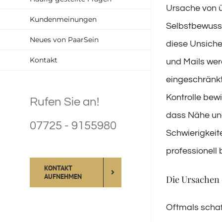
Ursache von 
Kundenmeinungen
Selbstbewusst
Neues von PaarSein
diese Unsiche
Kontakt
und Mails wer
eingeschränkt
Kontrolle bewi
Rufen Sie an!
dass Nähe und 
07725 - 9155980
Schwierigkeite
professionell 
KONTAKT
AUFNEHMEN
Die Ursachen 
Oftmals schaf