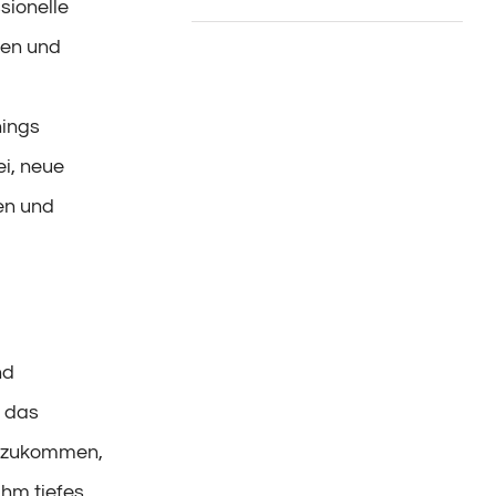
sionelle
zen und
hings
ei, neue
en und
nd
t das
oszukommen,
ihm tiefes