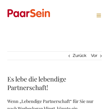
Zum
Inhalt
springen
Zurück
Vor
Es lebe die lebendige
Partnerschaft!
Wenn „Lebendige Partnerschaft“ für Sie nur
nach Werbeslogan klingt, könnte ein