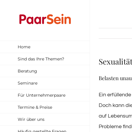
Zum
Inhalt
springen
Home
Sind das Ihre Themen?
Sexualitä
Beratung
Belasten unau
Seminare
Ein erfüllend
Für Unternehmerpaare
Doch kann die
Termine & Preise
auf Lebensum
Wir über uns
Probleme finde
Häufig gestellte Fragen