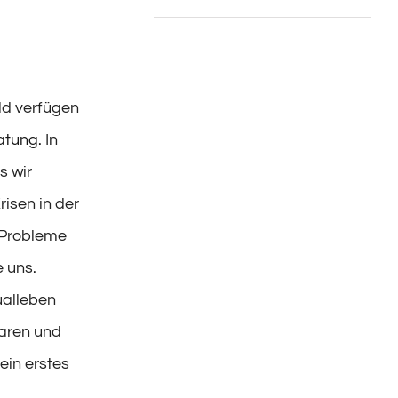
ld verfügen
atung.
In
s wir
risen in der
e Probleme
 uns.
ualleben
aren und
ein erstes