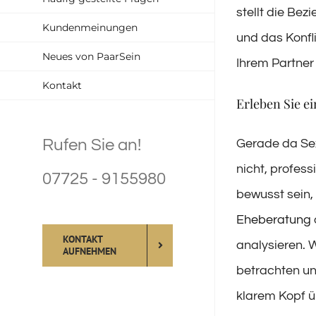
stellt die Be
Kundenmeinungen
und das Konfl
Neues von PaarSein
Ihrem Partner 
Kontakt
Erleben Sie ei
Rufen Sie an!
Gerade da Sex
nicht, profess
07725 - 9155980
bewusst sein,
Eheberatung
KONTAKT
analysieren. 
AUFNEHMEN
betrachten u
klarem Kopf ü