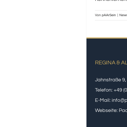
Von
pAArSein
|
New
REGINA & A
Jahnstraße 9,
Telefon:
+49 (
E-Mail:
info@
Webseite:
Paa