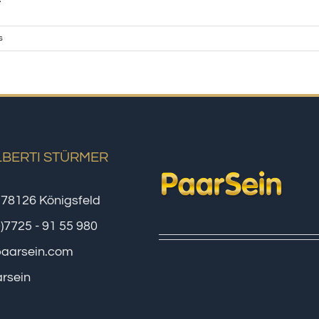
s
LBERTI STÜRMER
 78126 Königsfeld
0)7725 - 91 55 980
paarsein.com
rsein