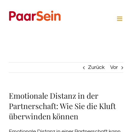
Zum
Inhalt
springen
Zurück
Vor
Emotionale Distanz in der
Partnerschaft: Wie Sie die Kluft
überwinden können
Emotionale Distanz in einer Partnerschaft kann