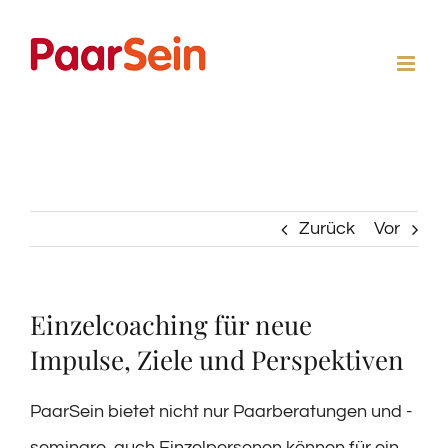
Zum
Inhalt
springen
Zurück
Vor
Einzelcoaching für neue
Impulse, Ziele und Perspektiven
PaarSein bietet nicht nur Paarberatungen und -
seminare, auch Einzelpersonen können für ein