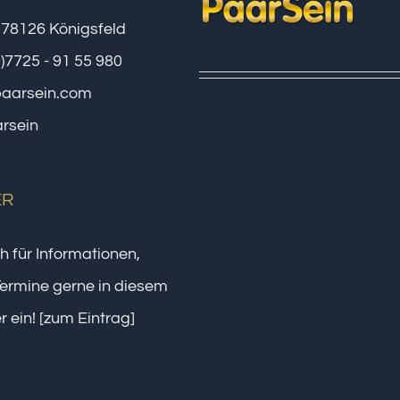
 78126 Königsfeld
0)7725 - 91 55 980
paarsein.com
rsein
ER
h für Informationen,
ermine gerne in diesem
r ein!
[zum Eintrag]