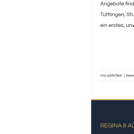
Angebote find
Tuttlingen, S
ein erstes, u
Von
pAArSein
|
New
REGINA & A