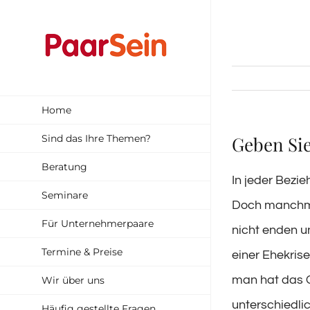
Zum
Inhalt
springen
Home
Sind das Ihre Themen?
Geben Sie
Beratung
In jeder Bezie
Seminare
Doch manchmal
Für Unternehmerpaare
nicht enden u
Termine & Preise
einer Ehekrise
man hat das G
Wir über uns
unterschiedli
Häufig gestellte Fragen