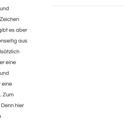
 und
 Zeichen
gibt es aber
nseitig aus
sätzlich
er eine
 und
 eine
g. Zum
 Denn hier
m
i