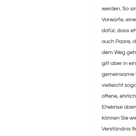
werden. So si
Vorwürfe, ein
dafür, dass et
auch Paare, d
dem Weg gehen
gilt aber in e
gemeinsame Ba
vielleicht so
offene, ehrli
Ehekrise über
können Sie wi
Verständnis f