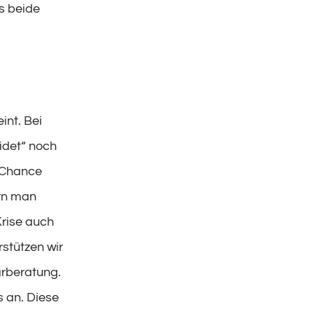
ss beide
int. Bei
eidet“ noch
e Chance
ern man
Krise auch
stützen wir
arberatung.
 an. Diese