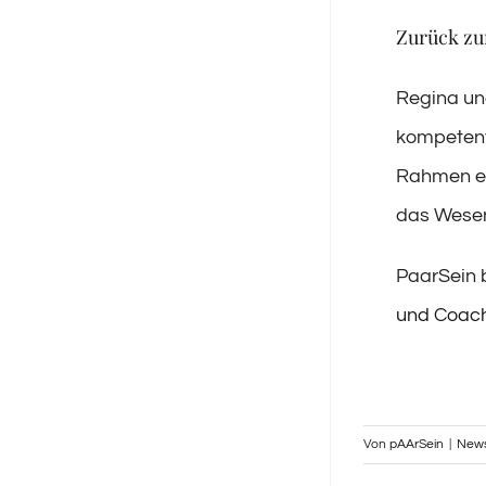
Zurück zu
Regina und
kompetent 
Rahmen ei
das Wesen
PaarSein 
und Coach
Von
pAArSein
|
New