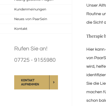
Unser Allt
Kundenmeinungen
Routine u
Neues von PaarSein
die Sicht 
Kontakt
Therapie h
Rufen Sie an!
Hier kann 
von PaarS
07725 - 9155980
wird, helf
identifizi
KONTAKT
Sie die Li
AUFNEHMEN
machen für
schon bald