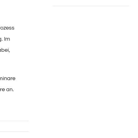
rozess
. Im
bei,
minare
re
an.