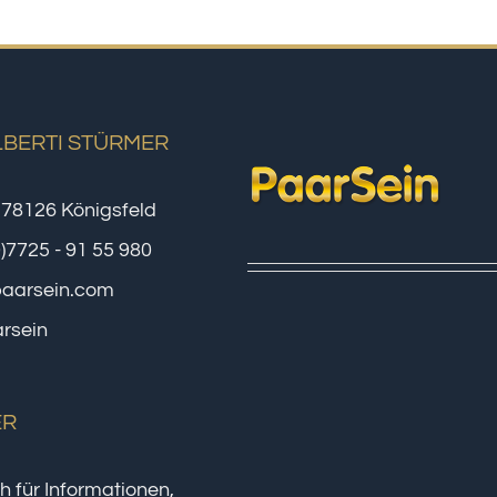
LBERTI STÜRMER
 78126 Königsfeld
0)7725 - 91 55 980
paarsein.com
rsein
ER
h für Informationen,