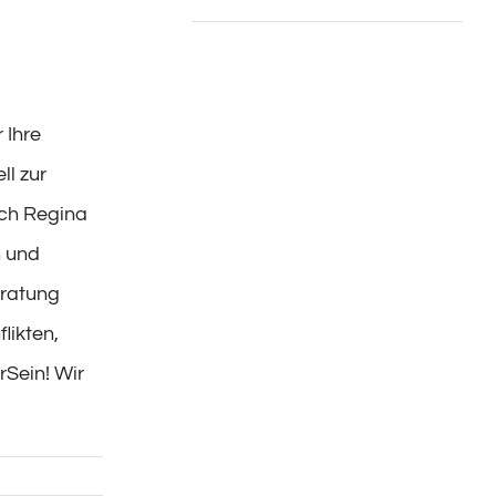
 Ihre
ll zur
ich Regina
n und
ratung
flikten,
rSein! Wir