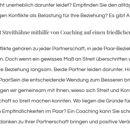
ht unerheblich darunter leidet? Empfinden Sie den alltä
igen Konflikte als Belastung für Ihre Beziehung? Es gibt A
t Streithähne mithilfe von Coaching auf einen friedlich
flikte gehören zu jeder Partnerschaft, in jede Paar-Bezi
in. Doch wenn ein gewisses Maß an Streit überschritten 
ie Beziehung langsam. Beide Partner leiden darunter. H
 PaarSein die entscheidende Wendung zum Besseren br
gen wir gemeinsam mit Ihnen, wieso sich Streit und Konfl
schaft so breit machen konnten. Wo liegen die Gründe für
 Empfindlichkeiten im Paar? Ein Coaching kann Sie schn
anken zu Ihrer Partnerschaft bringen und positive Ver