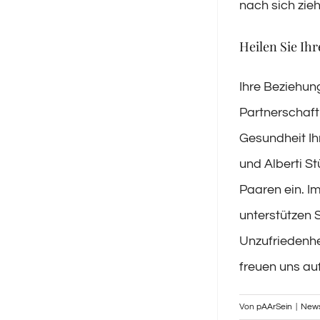
nach sich zie
Heilen Sie Ih
Ihre Beziehung
Partnerschaft 
Gesundheit Ih
und Alberti S
Paaren ein. I
unterstützen 
Unzufriedenhe
freuen uns auf
Von
pAArSein
|
New