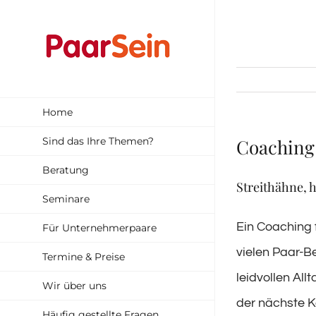
Zum
Inhalt
springen
Home
Sind das Ihre Themen?
Coaching 
Beratung
Streithähne, 
Seminare
Ein Coaching 
Für Unternehmerpaare
vielen Paar-B
Termine & Preise
leidvollen All
Wir über uns
der nächste Ko
Häufig gestellte Fragen