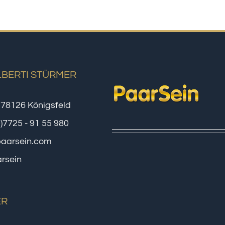
LBERTI STÜRMER
 78126 Königsfeld
0)7725 - 91 55 980
paarsein.com
rsein
ER