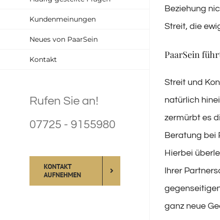
Beziehung nic
Kundenmeinungen
Streit, die ew
Neues von PaarSein
PaarSein führ
Kontakt
Streit und Kon
Rufen Sie an!
natürlich hine
zermürbt es d
07725 - 9155980
Beratung bei
Hierbei überle
KONTAKT
Ihrer Partner
AUFNEHMEN
gegenseitigen
ganz neue Ged