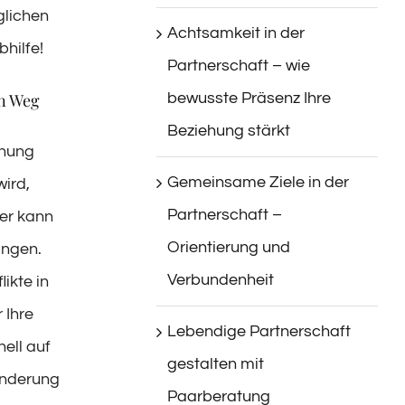
glichen
Achtsamkeit in der
bhilfe!
Partnerschaft – wie
en Weg
bewusste Präsenz Ihre
Beziehung stärkt
ehung
Gemeinsame Ziele in der
wird,
Partnerschaft –
ier kann
Orientierung und
ingen.
Verbundenheit
ikte in
 Ihre
Lebendige Partnerschaft
ell auf
gestalten mit
änderung
Paarberatung