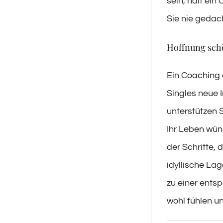
sein, hält ein
Sie nie gedac
Hoffnung schö
Ein
Coaching
Singles neue 
unterstützen S
Ihr Leben wün
der Schritte,
idyllische La
zu einer ents
wohl fühlen u