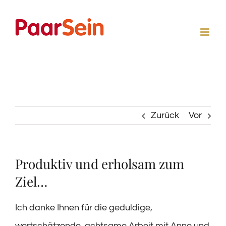
Zum
Inhalt
springen
Zurück
Vor
Produktiv und erholsam zum
Ziel…
Ich danke Ihnen für die geduldige,
wertschätzende, achtsame Arbeit mit Anne und