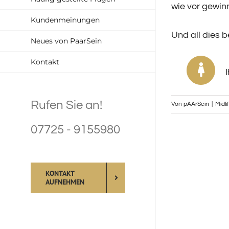
wie vor gewin
Kundenmeinungen
Und all dies 
Neues von PaarSein
Kontakt
I
Rufen Sie an!
Von
pAArSein
|
Midli
07725 - 9155980
KONTAKT
AUFNEHMEN