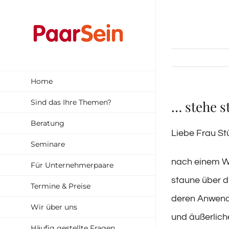
Zum
Inhalt
springen
Home
Sind das Ihre Themen?
… stehe s
Beratung
Liebe Frau Stü
Seminare
nach einem We
Für Unternehmerpaare
staune über d
Termine & Preise
deren Anwendu
Wir über uns
und äußerlich
Häufig gestellte Fragen