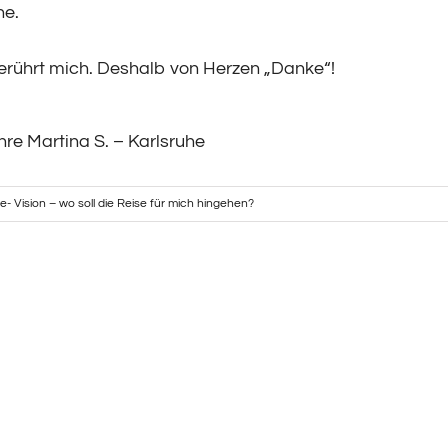
ne.
berührt mich. Deshalb von Herzen „Danke“!
hre Martina S. – Karlsruhe
fe- Vision – wo soll die Reise für mich hingehen?