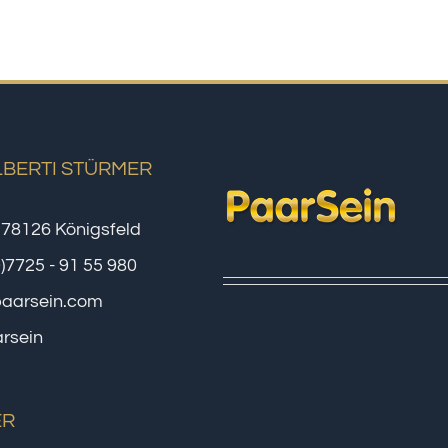
LBERTI STÜRMER
 78126 Königsfeld
0)7725 - 91 55 980
paarsein.com
rsein
ER